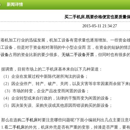
新闻详情
买二手机床,既要价格便宜也要质量
2015-05-11 21:34:27
随着机加工行业的迅猛发展，机加工设备有需求量也逐渐增加。一些资金
加工设备，但是对于资金相对薄弱的中小型企业而 言，在资金的短缺的情
手设备
占用的资金比新的要少很多。
无锡二手设备开票
，但同时也有很多的
据调查，目前市场上的二手机床基本来自以下几种渠道：
（1）企业在发展过程中新陈代谢所淘汰的设备；
（2）因企业停产、转产、破产、关闭，以及灾害等非常因素而余留下来
（3）市场的转变，企业产品改变而闲置的设备；
（4）企业转型或来自行政的，法律的干预而变为闲置的设备；
（5）因决策失误、采购失误或其他原因而错误购买的新设备；
那么在选购
二手机床
时要注意哪些问题呢?下面小编就列出几点主要注
1.看
二手机床
的外光，机床外壳是否有严重的变形，掉漆是否严重，要