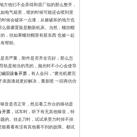
些地方他们不会弄得和原厂似的那么整齐，
比如电气箱里，喷的时候可能还会喷到里
的时候会破坏一点漆，从被破坏的地方也
那么毋庸置疑是翻新机床。当然，螺丝帽
的，但如果螺丝帽里有脏东西 也被一起
很有帮助。
损是否严重，附件是否齐全完好；那么怎
的导轨是相当的亮的，抛光时不小心会使导
无锡旧设备开票
，有人会问，“磨光机磨完
于表面漆就更好解决，重新喷 一回再仿仿
的噪音是否正常，然后看工作台的移动是
备开票
，试车时，听下有无其他噪音，特
问题的。挂走刀时，试试承受力时掉不掉
更能看看有没有其他看不到的故障。都试