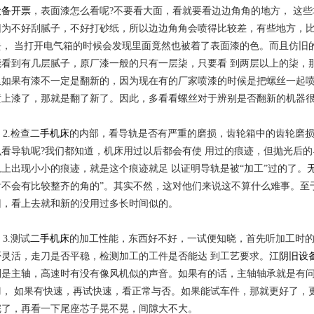
设备开票
，表面漆怎么看呢?不要看大面，看就要看边边角角的地方， 这
因为不好刮腻子，不好打砂纸，所以边边角角会喷得比较差，有些地方，
去， 当打开电气箱的时候会发现里面竟然也被着了表面漆的色。而且仿旧
能看到有几层腻子，原厂漆一般的只有一层柒，只要看 到两层以上的柒，
里如果有漆不一定是翻新的，因为现在有的厂家喷漆的时候是把螺丝一起喷
喷上漆了，那就是翻了新了。因此，多看看螺丝对于辨别是否翻新的机器
2.检查
二手机床
的内部，看导轨是否有严重的磨损，齿轮箱中的齿轮磨
么看导轨呢?我们都知道，机床用过以后都会有使 用过的痕迹，但抛光后
轨上出现小小的痕迹，就是这个痕迹就足 以证明导轨是被“加工”过的了。
后不会有比较整齐的角的”。其实不然，这对他们来说这不算什么难事。至
旧，看上去就和新的没用过多长时间似的。
3.测试
二手机床
的加工性能，东西好不好，一试便知晓，首先听加工时
否灵活，走刀是否平稳，检测加工的工件是否能达 到工艺要求。
江阴旧设
别是主轴，高速时有没有像风机似的声音。如果有的话，主轴轴承就是有
刀， 如果有快速，再试快速，看正常与否。如果能试车件，那就更好了，
完了，再看一下尾座芯子晃不晃，间隙大不大。